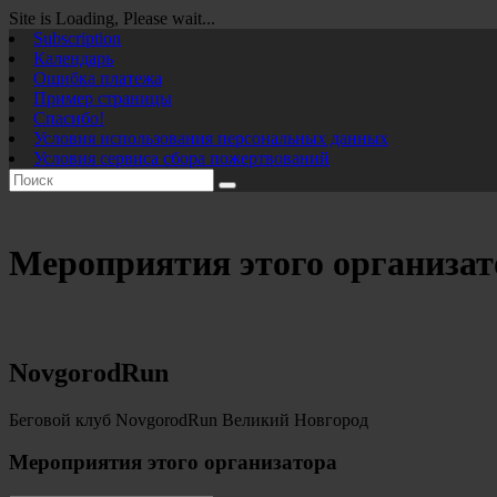
Site is Loading, Please wait...
Перейти
Subscription
к
Календарь
содержимому
Ошибка платежа
Пример страницы
Спасибо!
Условия использования персональных данных
Условия сервиса сбора пожертвований
Мероприятия этого организат
NovgorodRun
Беговой клуб NovgorodRun Великий Новгород
Мероприятия этого организатора