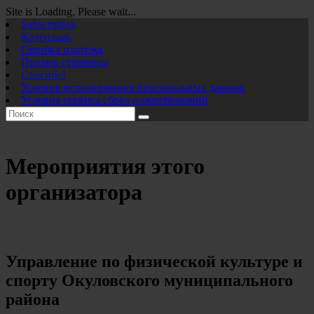
Site is Loading, Please wait...
Перейти
Subscription
к
Календарь
содержимому
Ошибка платежа
Пример страницы
Спасибо!
Условия использования персональных данных
Условия сервиса сбора пожертвований
Мероприятия этого
организатора
Управление по физической культуре и
спорту Окуловского муниципального
района