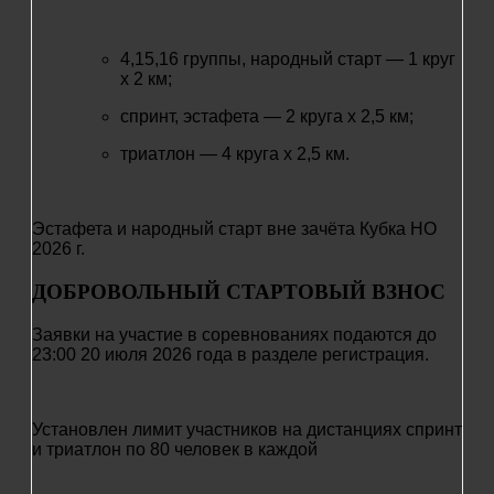
4,15,16 группы, народный старт — 1 круг
х 2 км;
спринт, эстафета — 2 круга х 2,5 км;
триатлон — 4 круга х 2,5 км.
Эстафета и народный старт вне зачёта Кубка НО
2026 г.
ДОБРОВОЛЬНЫЙ СТАРТОВЫЙ ВЗНОС
Заявки на участие в соревнованиях подаются до
23:00 20
июля 2026 года в разделе регистрация.
Установлен лимит участников на дистанциях
спринт
и триатлон по 80 человек в каждой