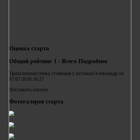
Оценка старта
Общий рейтинг
1 - Всего
Подробнее
Триатлонная гонка стоявшая у истоков!
Александр on
07.07.2026 16:27
Поставить оценку
Фотогалерея старта