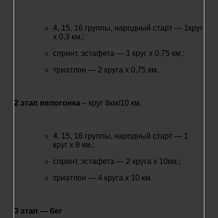
4, 15, 16 группы, народный старт — 1круг
х 0,3 км.;
спринт, эстафета — 1 круг х 0,75 км.;
триатлон — 2 круга х 0,75 км.
2 этап велогонка
– круг 8км/10 км.
4, 15, 16 группы, народный старт — 1
круг х 8 км.;
спринт, эстафета — 2 круга х 10км.;
триатлон — 4 круга х 10 км.
3 этап — бег