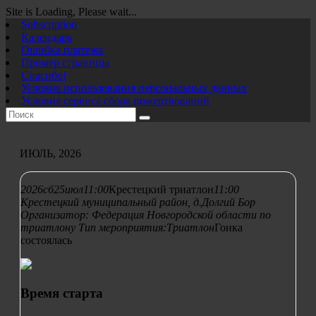
Site is Loading, Please wait...
Перейти
Subscription
к
Календарь
содержимому
Ошибка платежа
Пример страницы
Спасибо!
Условия использования персональных данных
Условия сервиса сбора пожертвований
ИЮЛЬ, 2026
2026
сб
25
июл
11:00
Крестецкий триатлон
11:00
Крестецкий муниципальный район, д.Долгий Бор
Организатор:
Федерация Новгородской области по
триатлону
Тип мероприятия:
Триатлон
Гонка
состоялась
Время старта