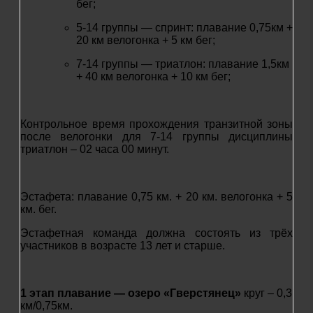
бег;
5-14 группы — спринт: плавание 0,75км +
20 км велогонка + 5 км бег;
7-14 группы — триатлон: плавание 1,5км
+ 40 км велогонка + 10 км бег;
Контрольное время прохождения транзитной зоны
после велогонки для 7-14 группы дисциплины
триатлон – 02 часа 00 минут.
Эстафета: плавание 0,75 км. + 20 км. велогонка + 5
км. бег.
Эстафетная команда должна состоять из трёх
участников в возрасте 13 лет и старше.
1 этап плавание — озеро «Гверстянец»
круг – 0,3
км/0,75км.