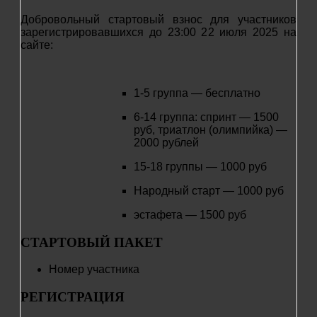
Добровольный стартовый взнос для участников
зарегистрировавшихся до 23:00 22 июля 2025 на
сайте:
1-5 группа — бесплатно
6-14 группа: спринт — 1500
руб, триатлон (олимпийка) —
20
00 рублей
15-18 группы — 1000 руб
Народный старт — 1000 руб
эстафета — 1500 руб
СТАРТОВЫЙ ПАКЕТ
Номер участника
РЕГИСТРАЦИЯ