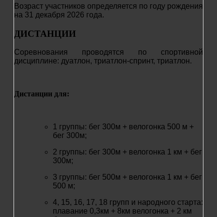
Возраст участников определяется по году рождения
на 31 декабря 2026 года.
ДИСТАНЦИИ
Соревнования проводятся по спортивной
дисциплине: дуатлон, триатлон-спринт, триатлон.
Дистанции для:
1 группы: бег 300м + велогонка 500 м +
бег 300м;
2 группы: бег 300м + велогонка 1 км + бег
300м;
3 группы: бег 500м + велогонка 1 км + бег
500 м;
4, 15, 16, 17, 18 групп и народного старта:
плавание 0,3км + 8км велогонка + 2 км