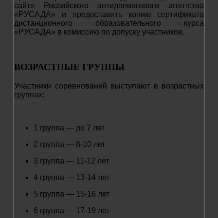
сайте Российского антидопингового агентства
«РУСАДА» и предоставить копию сертификата
дистанционного образовательного курса
«РУСАДА» в комиссию по допуску участников.
ВОЗРАСТНЫЕ ГРУППЫ
Участники соревнований выступают в возрастных
группах:
1 группа — до 7 лет
2 группа — 8-10 лет
3 группа — 11-12 лет
4 группа — 13-14 лет
5 группа — 15-16 лет
6 группа — 17-19 лет