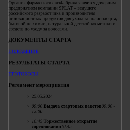
Органик фармасьютикалз
Фабрика является дочерним
предприятием компании SPLAT – ведущего
российского разработчика и производителя
инновационных продуктов для ухода за полостью рта,
бытовой не химии, натуральной детской косметики и
средств по уходу за волосами.
ДОКУМЕНТЫ СТАРТА
ПОЛОЖЕНИЕ
РЕЗУЛЬТАТЫ СТАРТА
ПРОТОКОЛЫ
Регламент мероприятия
25.05.2024
09:00
Выдача стартовых пакетов
09:00 -
12:00
10:45
Торжественное открытие
соревнований
10:45 -