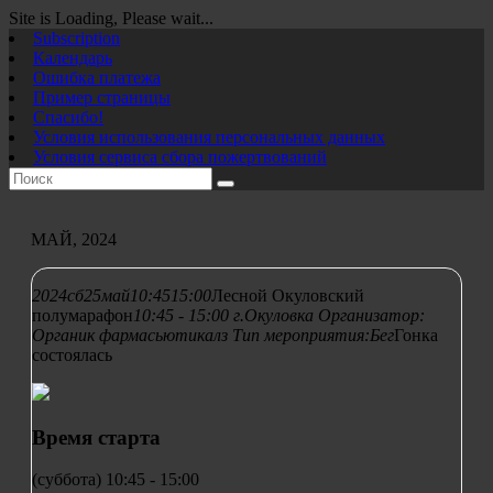
Site is Loading, Please wait...
Перейти
Subscription
к
Календарь
содержимому
Ошибка платежа
Пример страницы
Спасибо!
Условия использования персональных данных
Условия сервиса сбора пожертвований
МАЙ, 2024
2024
сб
25
май
10:45
15:00
Лесной Окуловский
полумарафон
10:45 - 15:00
г.Окуловка
Организатор:
Органик фармасьютикалз
Тип мероприятия:
Бег
Гонка
состоялась
Время старта
(суббота) 10:45 - 15:00