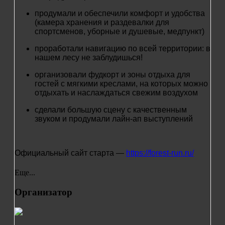
продумали и обеспечили комфорт и удобства
(камера хранения и раздевалки для
спортсменов, уборные и душевые, медпункт)
проработали навигацию по всей территории: в
нашем лесу не заблудишься!
организовали фудкорт и зоны отдыха для
гостей с мягкими креслами, на которых можно
отдыхать и наслаждаться свежим воздухом
сделали большую сцену с качественным
звуком и продумали лайн-ап выступлений
Официальный сайт старта —
https://forest-run.ru/
Еще...
Организатор