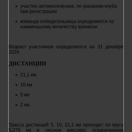
участие автоматическое, по указанию клуба
при регистрации
команда победительница определяется по
наименьшему количеству времени
Возраст участников определяется на 31 декабря
2024
ДИСТАНЦИИ
21,1 км.
10 км
5 км
2 км
Трасса дистанций 5, 10, 21,1 км проходит по кругу
5,275 км в лесном массиве, ограниченном