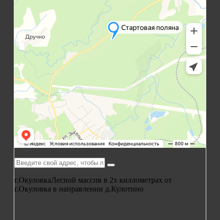
г.Окуловка
Лесной массив в 2х киллометрах от
г.Окуловка в направлении д.Кулотино