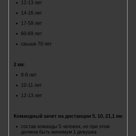
12-13 лет
14-16 лет
17-59 лет
60-69 лет
свыше 70 лет
2 км
:
8-9 лет
10-11 лет
12-13 лет
Командный зачет на дистанции 5, 10, 21,1 км
:
состав команды 5 человек, но при этом
должна быть минимум 1 девушка