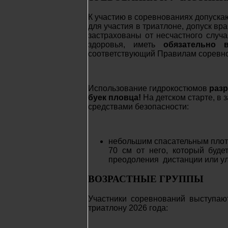
К участию в соревнованиях допуск
для участия в триатлоне, допуск вр
застрахованы от несчастного случ
здоровья, иметь
обязательно 
соответствующий Правилам соревно
Использование гидрокостюмов
раз
буек пловца!
На детском старте, в
средствами безопасности:
небольшим спасательным плоти
70 см от него, который буд
преодоления дистанции или ул
ВОЗРАСТНЫЕ ГРУППЫ
Участники соревнований выступаю
триатлону 2026 года: