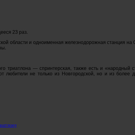
еся 23 раз.
ой области и одноименная железнодорожная станция на О
вы.
о триатлона — спринтерская, также есть и «народный с
ют любители не только из Новгородской, но и из более 
риатлону