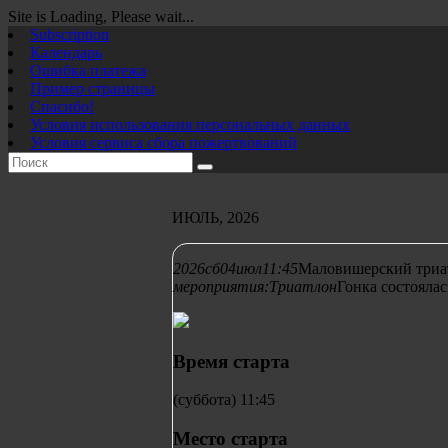
Site is Loading, Please wait...
Перейти
Subscription
к
Календарь
содержимому
Ошибка платежа
Пример страницы
Спасибо!
Условия использования персональных данных
Условия сервиса сбора пожертвований
ИЮЛЬ, 2026
2026
сб
04
июл
11:45
Маловишерский триа
мероприятия:
Триатлон
Гонка состоялас
Время старта
(суббота) 11:45
Место старта