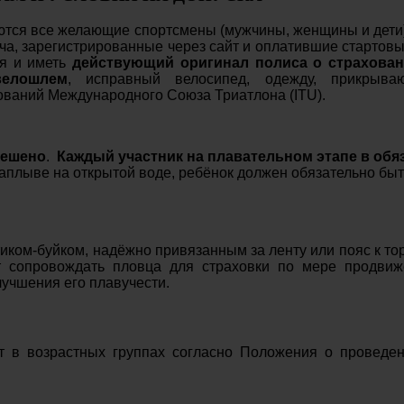
аются все желающие спортсмены (мужчины, женщины и дети
ача, зарегистрированные через сайт и оплатившие стартов
ая и иметь
действующий оригинал полиса о страхова
велошлем
, исправный велосипед, одежду, прикрыва
ваний Международного Союза Триатлона (ITU).
решено
.
Каждый участник на плавательном этапе в обя
 заплыве на открытой воде, ребёнок должен обязательно б
ком-буйком, надёжно привязанным за ленту или пояс к тор
ет сопровождать пловца для страховки по мере продвиж
учшения его плавучести.
т в возрастных группах согласно Положения о проведен