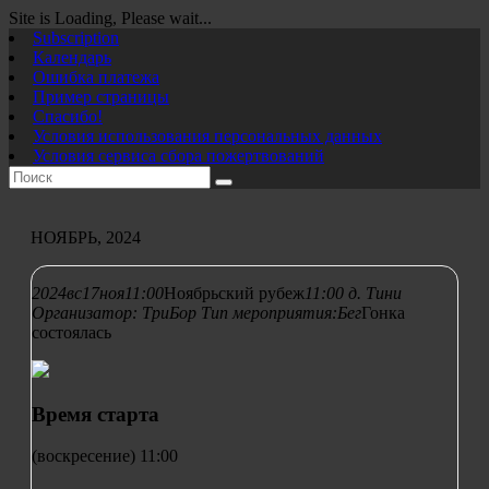
Site is Loading, Please wait...
Перейти
Subscription
к
Календарь
содержимому
Ошибка платежа
Пример страницы
Спасибо!
Условия использования персональных данных
Условия сервиса сбора пожертвований
НОЯБРЬ, 2024
2024
вс
17
ноя
11:00
Ноябрьский рубеж
11:00
д. Тини
Организатор:
ТриБор
Тип мероприятия:
Бег
Гонка
состоялась
Время старта
(воскресение) 11:00