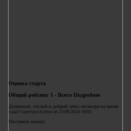
Оценка старта
Общий рейтинг
1 - Всего
Подробнее
Душевный, теплый и добрый забег, несмотря на время
года! Советую!
Алёна on 23.09.2024 16:02
Поставить оценку