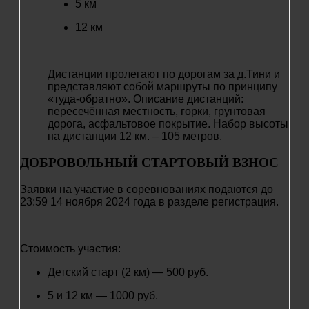
5 км
12 км
Дистанции пролегают по дорогам за д.Тини и
представляют собой маршруты по принципу
«туда-обратно». Описание дистанций:
пересечённая местность, горки, грунтовая
дорога, асфальтовое покрытие. Набор высоты
на дистанции 12 км. – 105 метров.
ДОБРОВОЛЬНЫЙ СТАРТОВЫЙ ВЗНОС
Заявки на участие в соревнованиях подаются до
23:59 14
ноября 2024 года в разделе регистрация.
Стоимость участия:
Детский старт (2 км) — 500 руб.
5 и 12 км — 1000 руб.