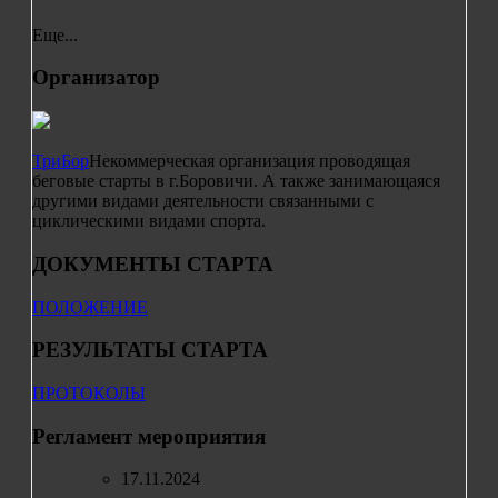
Еще...
Организатор
ТриБор
Некоммерческая организация проводящая
беговые старты в г.Боровичи. А также занимающаяся
другими видами деятельности связанными с
циклическими видами спорта.
ДОКУМЕНТЫ СТАРТА
ПОЛОЖЕНИЕ
РЕЗУЛЬТАТЫ СТАРТА
ПРОТОКОЛЫ
Регламент мероприятия
17.11.2024