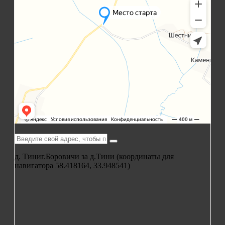
д. Тини
г.Боровичи за д.Тини (координаты для
навигатора 58.418164, 33.948541)