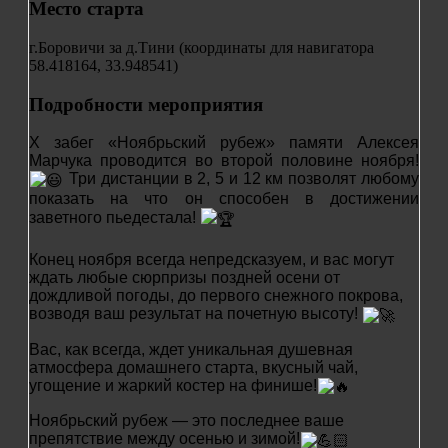
Место старта
г.Боровичи за д.Тини (координаты для навигатора
58.418164, 33.948541)
Подробности мероприятия
X забег «Ноябрьский рубеж» памяти Алексея
Марчука проводится во второй половине ноября!
Три дистанции в 2, 5 и 12 км позволят любому
показать на что он способен в достижении
заветного пьедестала!
Конец ноября всегда непредсказуем, и вас могут
ждать любые сюрпризы поздней осени от
дождливой погоды, до первого снежного покрова,
возводя ваш результат на почетную высоту!
Вас, как всегда, ждет уникальная душевная
атмосфера домашнего старта, вкусный чай,
угощение и жаркий костер на финише!
Ноябрьский рубеж — это последнее ваше
препятствие между осенью и зимой!